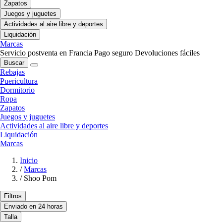
Zapatos
Juegos y juguetes
Actividades al aire libre y deportes
Liquidación
Marcas
Servicio postventa en Francia
Pago seguro
Devoluciones fáciles
Buscar
Rebajas
Puericultura
Dormitorio
Ropa
Zapatos
Juegos y juguetes
Actividades al aire libre y deportes
Liquidación
Marcas
Inicio
/
Marcas
/
Shoo Pom
Filtros
Enviado en 24 horas
Talla