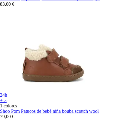
83,00 €
24h
+-3
1 colores
Shoo Pom
Patucos de bebé niña bouba scratch wool
79,00 €