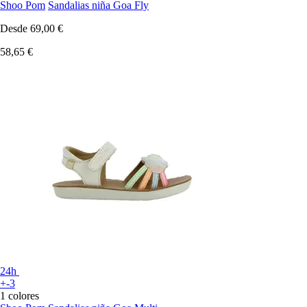
Shoo Pom
Sandalias niña Goa Fly
Desde
69,00 €
58,65 €
24h
+-3
1 colores