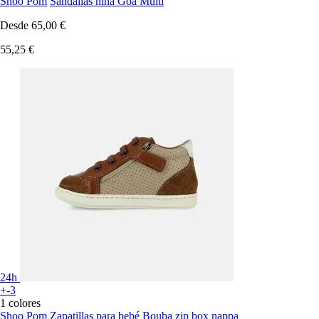
Shoo Pom
Sandalias niña Goa Multi
Desde
65,00 €
55,25 €
24h
+-3
1 colores
Shoo Pom
Zapatillas para bebé Bouba zip box nappa