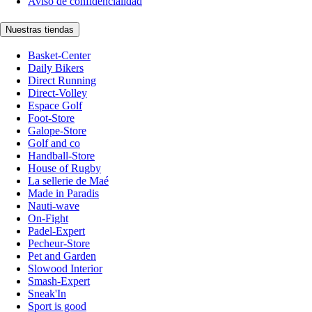
Aviso de confidencialidad
Nuestras tiendas
Basket-Center
Daily Bikers
Direct Running
Direct-Volley
Espace Golf
Foot-Store
Galope-Store
Golf and co
Handball-Store
House of Rugby
La sellerie de Maé
Made in Paradis
Nauti-wave
On-Fight
Padel-Expert
Pecheur-Store
Pet and Garden
Slowood Interior
Smash-Expert
Sneak'In
Sport is good