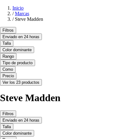
Inicio
/
Marcas
/
Steve Madden
Filtros
Enviado en 24 horas
Talla
Color dominante
Rango
Tipo de producto
Como
Precio
Ver los 23 productos
Steve Madden
Filtros
Enviado en 24 horas
Talla
Color dominante