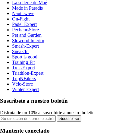
La sellerie de Maé
Made in Paradis
Nauti-wave
On-Fight
Padel-Expert
Pecheur-Store
Pet and Garden
Slowood Interior
Smash-Expert
Sneak'In
Sport is good
Training-Fit
Trek-Expert
Triathlon-Expert
TripNBikers
Vélo-Store
Winter-Expert
Suscríbete a nuestro boletín
Disfruta de un 10% al suscribirte a nuestro boletín
Suscribirse
Mantente conectado