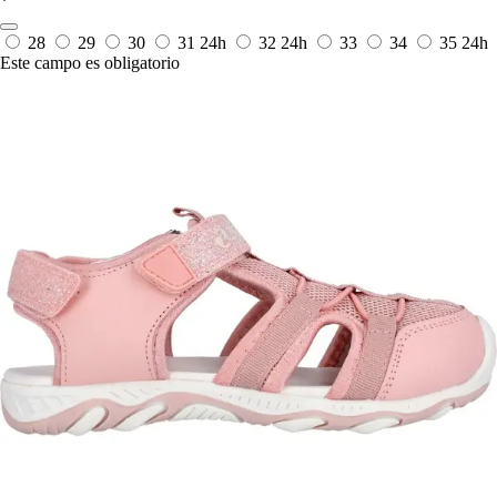
*
28
29
30
31
24h
32
24h
33
34
35
24h
Este campo es obligatorio