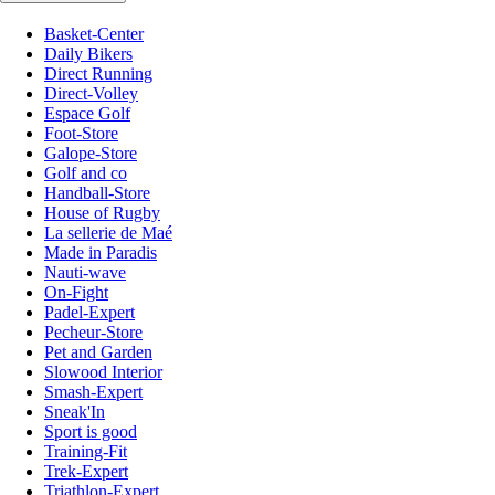
Basket-Center
Daily Bikers
Direct Running
Direct-Volley
Espace Golf
Foot-Store
Galope-Store
Golf and co
Handball-Store
House of Rugby
La sellerie de Maé
Made in Paradis
Nauti-wave
On-Fight
Padel-Expert
Pecheur-Store
Pet and Garden
Slowood Interior
Smash-Expert
Sneak'In
Sport is good
Training-Fit
Trek-Expert
Triathlon-Expert