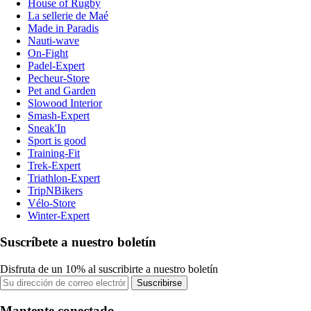
House of Rugby
La sellerie de Maé
Made in Paradis
Nauti-wave
On-Fight
Padel-Expert
Pecheur-Store
Pet and Garden
Slowood Interior
Smash-Expert
Sneak'In
Sport is good
Training-Fit
Trek-Expert
Triathlon-Expert
TripNBikers
Vélo-Store
Winter-Expert
Suscríbete a nuestro boletín
Disfruta de un 10% al suscribirte a nuestro boletín
Suscribirse
Mantente conectado