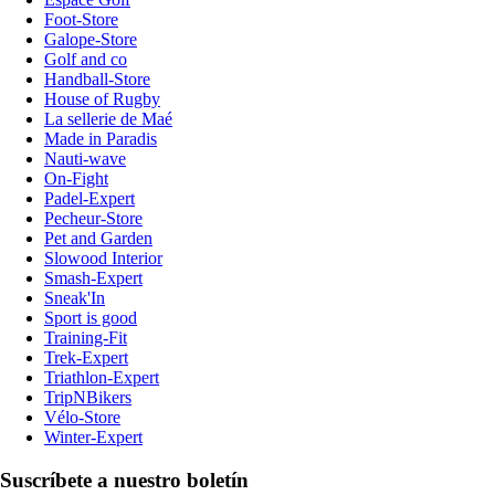
Foot-Store
Galope-Store
Golf and co
Handball-Store
House of Rugby
La sellerie de Maé
Made in Paradis
Nauti-wave
On-Fight
Padel-Expert
Pecheur-Store
Pet and Garden
Slowood Interior
Smash-Expert
Sneak'In
Sport is good
Training-Fit
Trek-Expert
Triathlon-Expert
TripNBikers
Vélo-Store
Winter-Expert
Suscríbete a nuestro boletín