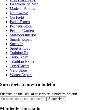
La sellerie de Maé
Made in Paradis
Nauti-wave
On-Fight
Padel-Expert
Pecheur-Store
Pet and Garden
Slowood Interior
Smash-Expert
Sneak'In
Sport is good
Training-Fit
Trek-Expert
Triathlon-Expert
TripNBikers
Vélo-Store
Winter-Expert
Suscríbete a nuestro boletín
Disfruta de un 10% al suscribirte a nuestro boletín
Suscribirse
Mantente conectado