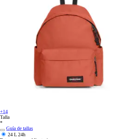
+14
Talla
*
Guía de tallas
24 L
24h