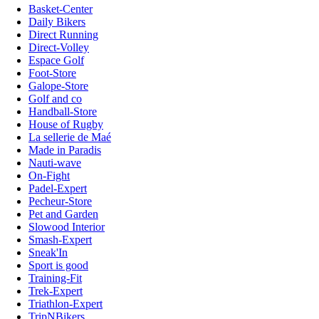
Basket-Center
Daily Bikers
Direct Running
Direct-Volley
Espace Golf
Foot-Store
Galope-Store
Golf and co
Handball-Store
House of Rugby
La sellerie de Maé
Made in Paradis
Nauti-wave
On-Fight
Padel-Expert
Pecheur-Store
Pet and Garden
Slowood Interior
Smash-Expert
Sneak'In
Sport is good
Training-Fit
Trek-Expert
Triathlon-Expert
TripNBikers