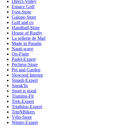
Direct-Volley
Espace Golf
Foot-Store
Galope-Store
Golf and co
Handball-Store
House of Rugby
La sellerie de Maé
Made in Paradis
Nauti-wave
On-Fight
Padel-Expert
Pecheur-Store
Pet and Garden
Slowood Interior
Smash-Expert
Sneak'In
Sport is good
Training-Fit
Trek-Expert
Triathlon-Expert
TripNBikers
Vélo-Store
Winter-Expert