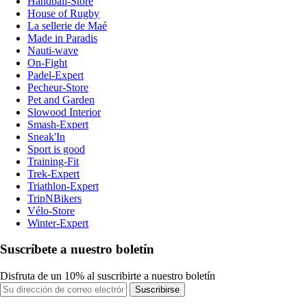
Handball-Store
House of Rugby
La sellerie de Maé
Made in Paradis
Nauti-wave
On-Fight
Padel-Expert
Pecheur-Store
Pet and Garden
Slowood Interior
Smash-Expert
Sneak'In
Sport is good
Training-Fit
Trek-Expert
Triathlon-Expert
TripNBikers
Vélo-Store
Winter-Expert
Suscríbete a nuestro boletín
Disfruta de un 10% al suscribirte a nuestro boletín
Suscribirse