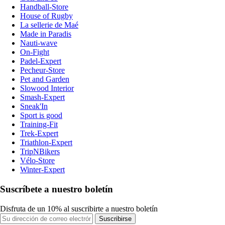
Handball-Store
House of Rugby
La sellerie de Maé
Made in Paradis
Nauti-wave
On-Fight
Padel-Expert
Pecheur-Store
Pet and Garden
Slowood Interior
Smash-Expert
Sneak'In
Sport is good
Training-Fit
Trek-Expert
Triathlon-Expert
TripNBikers
Vélo-Store
Winter-Expert
Suscríbete a nuestro boletín
Disfruta de un 10% al suscribirte a nuestro boletín
Suscribirse