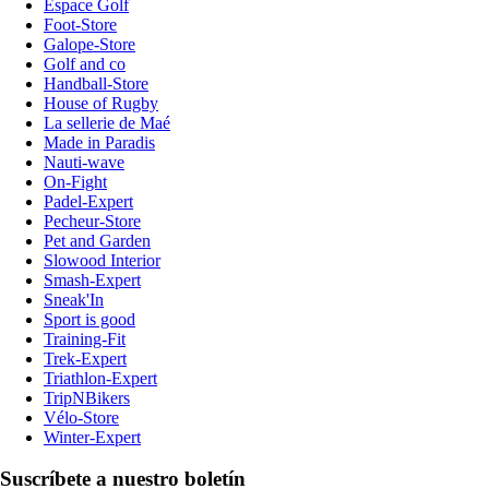
Espace Golf
Foot-Store
Galope-Store
Golf and co
Handball-Store
House of Rugby
La sellerie de Maé
Made in Paradis
Nauti-wave
On-Fight
Padel-Expert
Pecheur-Store
Pet and Garden
Slowood Interior
Smash-Expert
Sneak'In
Sport is good
Training-Fit
Trek-Expert
Triathlon-Expert
TripNBikers
Vélo-Store
Winter-Expert
Suscríbete a nuestro boletín