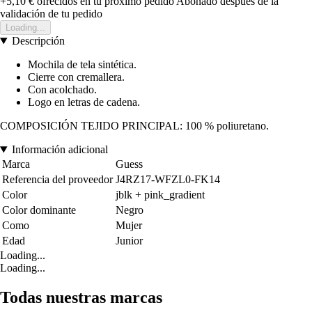
+5,10 €
ofrecidos en tu próximo pedido
Abonado después de la
validación de tu pedido
Loading...
Descripción
Mochila de tela sintética.
Cierre con cremallera.
Con acolchado.
Logo en letras de cadena.
COMPOSICIÓN TEJIDO PRINCIPAL: 100 % poliuretano.
Información adicional
Marca
Guess
Referencia del proveedor
J4RZ17-WFZL0-FK14
Color
jblk + pink_gradient
Color dominante
Negro
Como
Mujer
Edad
Junior
Loading...
Loading...
Todas nuestras marcas