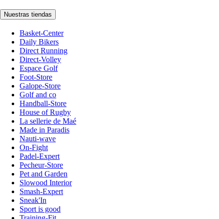
Nuestras tiendas
Basket-Center
Daily Bikers
Direct Running
Direct-Volley
Espace Golf
Foot-Store
Galope-Store
Golf and co
Handball-Store
House of Rugby
La sellerie de Maé
Made in Paradis
Nauti-wave
On-Fight
Padel-Expert
Pecheur-Store
Pet and Garden
Slowood Interior
Smash-Expert
Sneak'In
Sport is good
Training-Fit