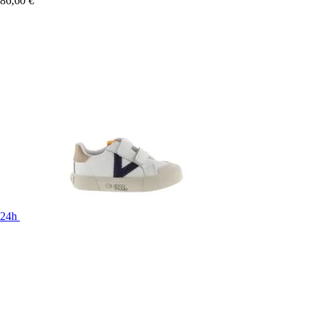
86,60 €
24h