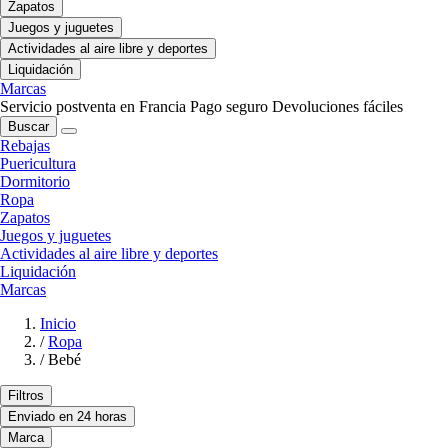
Zapatos
Juegos y juguetes
Actividades al aire libre y deportes
Liquidación
Marcas
Servicio postventa en Francia
Pago seguro
Devoluciones fáciles
Buscar
Rebajas
Puericultura
Dormitorio
Ropa
Zapatos
Juegos y juguetes
Actividades al aire libre y deportes
Liquidación
Marcas
Inicio
/
Ropa
/
Bebé
Filtros
Enviado en 24 horas
Marca