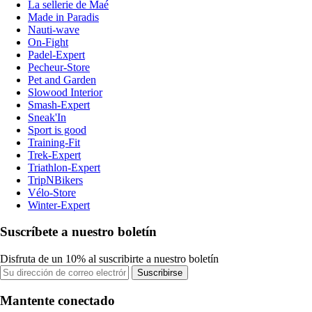
La sellerie de Maé
Made in Paradis
Nauti-wave
On-Fight
Padel-Expert
Pecheur-Store
Pet and Garden
Slowood Interior
Smash-Expert
Sneak'In
Sport is good
Training-Fit
Trek-Expert
Triathlon-Expert
TripNBikers
Vélo-Store
Winter-Expert
Suscríbete a nuestro boletín
Disfruta de un 10% al suscribirte a nuestro boletín
Suscribirse
Mantente conectado