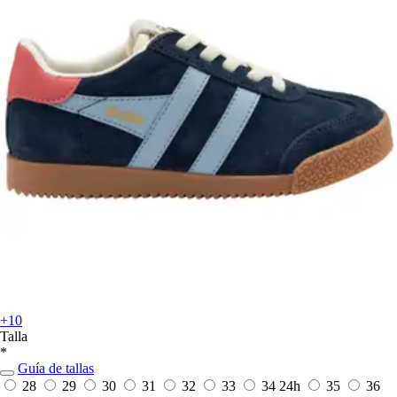
+10
Talla
*
Guía de tallas
28
29
30
31
32
33
34
24h
35
36