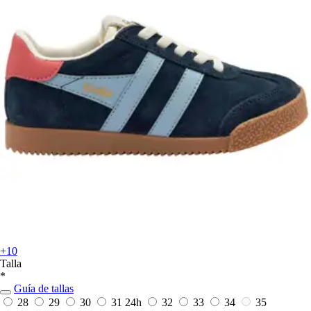
+10
Talla
*
Guía de tallas
28
29
30
31
24h
32
33
34
35