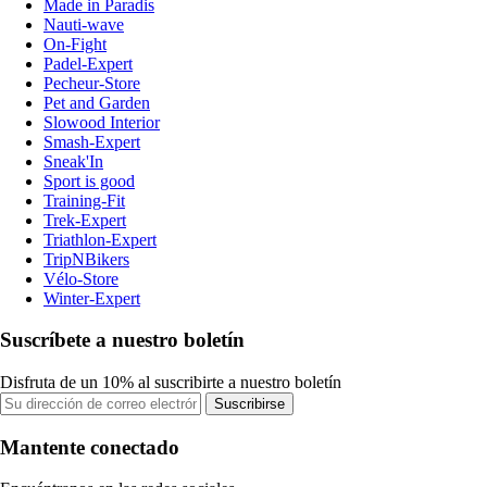
Made in Paradis
Nauti-wave
On-Fight
Padel-Expert
Pecheur-Store
Pet and Garden
Slowood Interior
Smash-Expert
Sneak'In
Sport is good
Training-Fit
Trek-Expert
Triathlon-Expert
TripNBikers
Vélo-Store
Winter-Expert
Suscríbete a nuestro boletín
Disfruta de un 10% al suscribirte a nuestro boletín
Suscribirse
Mantente conectado