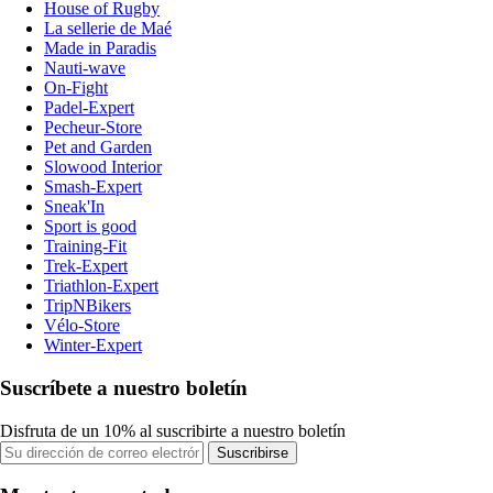
House of Rugby
La sellerie de Maé
Made in Paradis
Nauti-wave
On-Fight
Padel-Expert
Pecheur-Store
Pet and Garden
Slowood Interior
Smash-Expert
Sneak'In
Sport is good
Training-Fit
Trek-Expert
Triathlon-Expert
TripNBikers
Vélo-Store
Winter-Expert
Suscríbete a nuestro boletín
Disfruta de un 10% al suscribirte a nuestro boletín
Suscribirse