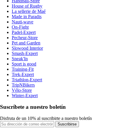
Handball-Store
House of Rugby
La sellerie de Maé
Made in Paradis
Nauti-wave
On-Fight
Padel-Expert
Pecheur-Store
Pet and Garden
Slowood Interior
Smash-Expert
Sneak'In
Sport is good
Training-Fit
Trek-Expert
Triathlon-Expert
TripNBikers
Vélo-Store
Winter-Expert
Suscríbete a nuestro boletín
Disfruta de un 10% al suscribirte a nuestro boletín
Suscribirse