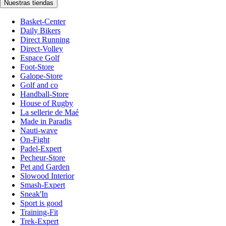
Nuestras tiendas
Basket-Center
Daily Bikers
Direct Running
Direct-Volley
Espace Golf
Foot-Store
Galope-Store
Golf and co
Handball-Store
House of Rugby
La sellerie de Maé
Made in Paradis
Nauti-wave
On-Fight
Padel-Expert
Pecheur-Store
Pet and Garden
Slowood Interior
Smash-Expert
Sneak'In
Sport is good
Training-Fit
Trek-Expert