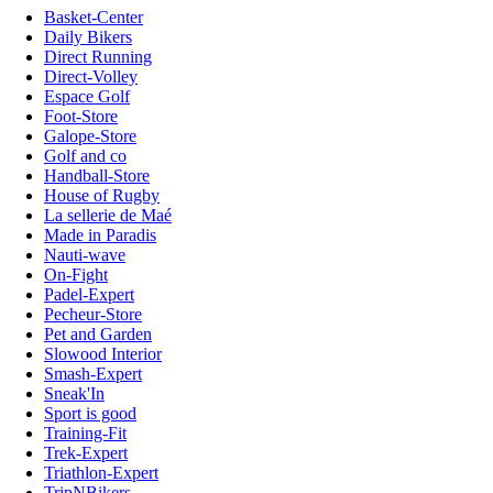
Basket-Center
Daily Bikers
Direct Running
Direct-Volley
Espace Golf
Foot-Store
Galope-Store
Golf and co
Handball-Store
House of Rugby
La sellerie de Maé
Made in Paradis
Nauti-wave
On-Fight
Padel-Expert
Pecheur-Store
Pet and Garden
Slowood Interior
Smash-Expert
Sneak'In
Sport is good
Training-Fit
Trek-Expert
Triathlon-Expert
TripNBikers