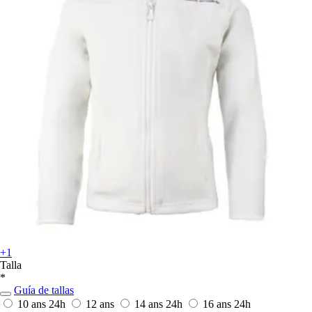
+1
Talla
*
Guía de tallas
10 ans
24h
12 ans
14 ans
24h
16 ans
24h