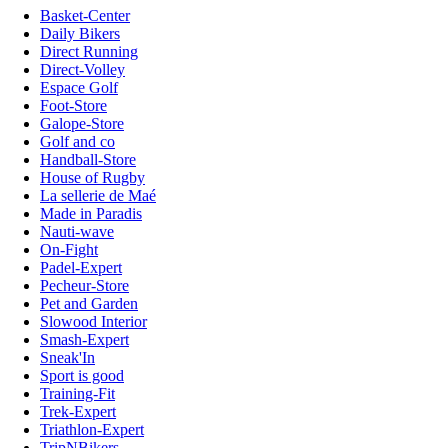
Basket-Center
Daily Bikers
Direct Running
Direct-Volley
Espace Golf
Foot-Store
Galope-Store
Golf and co
Handball-Store
House of Rugby
La sellerie de Maé
Made in Paradis
Nauti-wave
On-Fight
Padel-Expert
Pecheur-Store
Pet and Garden
Slowood Interior
Smash-Expert
Sneak'In
Sport is good
Training-Fit
Trek-Expert
Triathlon-Expert
TripNBikers